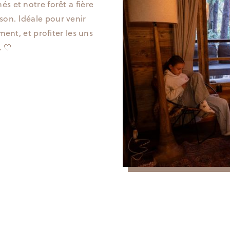
s et notre forêt a fière
aison. Idéale pour venir
ent, et profiter les uns
. 🤍